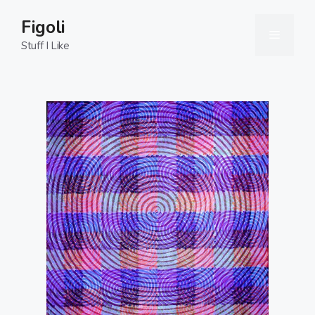
Skip
Figoli
to
Menu
content
Stuff I Like