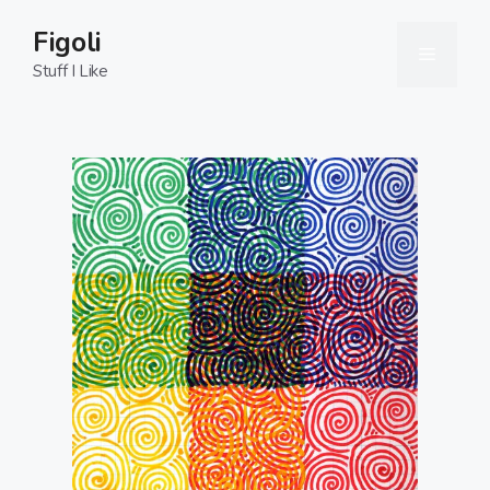
Skip
Figoli
to
Menu
content
Stuff I Like