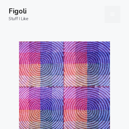
Skip
Figoli
to
Menu
content
Stuff I Like