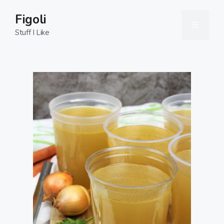
Skip
Figoli
to
Menu
content
Stuff I Like